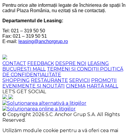
Pentru orice alte informații legate de închirierea de spații în
cadrul Plaza România, nu ezitați să ne contactați.
Departamentul de Leasing:
Tel: 021 – 319 50 50
Fax: 021 – 319 50 51
E-mail:
leasing@anchorgrup.ro
CONTACT
FEEDBACK
DESPRE NOI
LEASING
BUCUREȘTI MALL
TERMENI ȘI CONDIȚII
POLITICĂ
DE CONFIDENȚIALITATE
SHOPPING
RESTAURANTE
SERVICII
PROMOȚII
EVENIMENTE ȘI NOUTĂȚI
CINEMA
HARTĂ MALL
LET'S GET SOCIAL
© Copyright 2026 S.C. Anchor Grup S.A. All Rights
Reserved.
Utilizăm module cookie pentru a vă oferi cea mai